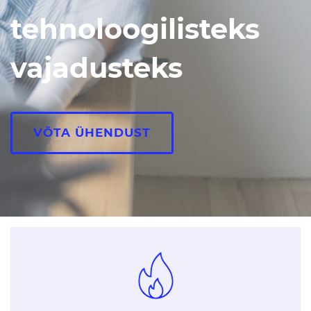
tehnoloogilisteks
vajadusteks
VÕTA ÜHENDUST