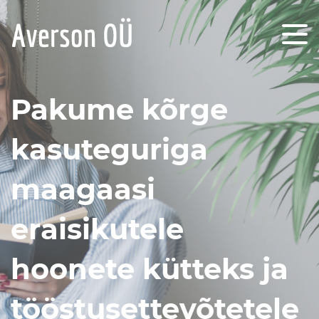
Pakume kõrge
kasuteguriga
maagaasi
eraisikutele
hoonete kütteks ja
tööstusettevõtetele