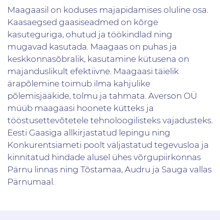
Maagaasil on koduses majapidamises oluline osa.
Kaasaegsed gaasiseadmed on kõrge
kasuteguriga, ohutud ja töökindlad ning
mugavad kasutada. Maagaas on puhas ja
keskkonnasõbralik, kasutamine kütusena on
majanduslikult efektiivne. Maagaasi täielik
ärapõlemine toimub ilma kahjulike
põlemisjääkide, tolmu ja tahmata. Averson OÜ
müüb maagaasi hoonete kütteks ja
tööstusettevõtetele tehnoloogilisteks vajadusteks.
Eesti Gaasiga allkirjastatud lepingu ning
Konkurentsiameti poolt väljastatud tegevusloa ja
kinnitatud hindade alusel ühes võrgupiirkonnas
Pärnu linnas ning Tõstamaa, Audru ja Sauga vallas
Pärnumaal.